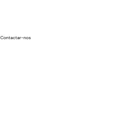
Contactar-nos
Início
OEM/ODM