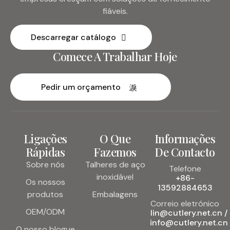
fiáveis.
Descarregar catálogo
Comece A Trabalhar Hoje
Pedir um orçamento
Ligações
O Que
Informações
Rápidas
Fazemos
De Contacto
Sobre nós
Talheres de aço
Telefone
inoxidável
+86-
Os nossos
13592884653
produtos
Embalagens
Correio eletrónico
OEM/ODM
lin@cutlery.net.cn /
info@cutlery.net.cn
O nosso blogue