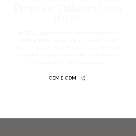
Próprios Talheres Com
IDEAL
Na IDEAL, oferecemos serviços completos de
OEM & ODM
, desde o desenvolvimento do
conceito até aos produtos acabados. Dê vida às
suas ideias com a nossa equipa profissional e
capacidade de fabrico avançada.
OEM E ODM