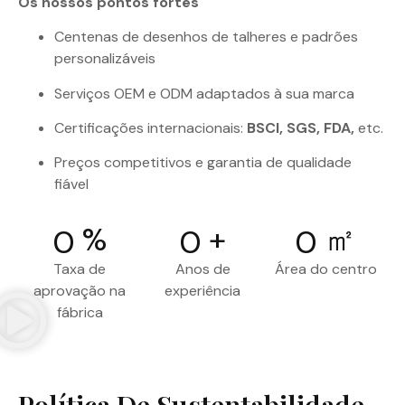
Os nossos pontos fortes
Centenas de desenhos de talheres e padrões
personalizáveis
Serviços OEM e ODM adaptados à sua marca
Certificações internacionais:
BSCI, SGS, FDA,
etc.
Preços competitivos e garantia de qualidade
fiável
%
+
㎡
0
0
0
Taxa de
Anos de
Área do centro
aprovação na
experiência
fábrica
Política De Sustentabilidade