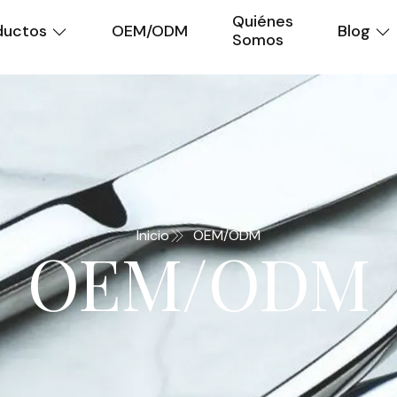
Quiénes
ductos
OEM/ODM
Blog
Somos
Inicio
OEM/ODM
OEM/ODM