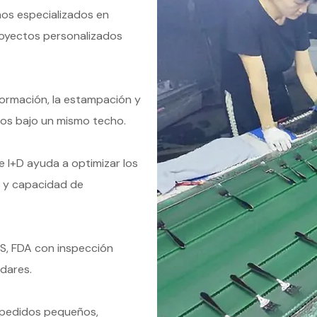
ños especializados en
royectos personalizados
formación, la estampación y
esos bajo un mismo techo.
e I+D ayuda a optimizar los
e y capacidad de
GS, FDA con inspección
ndares.
n pedidos pequeños,