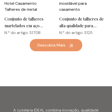
Conjunto de talheres
Conjunto de talheres de
martelados em aço
alta qualidade para
inoxidável Colher Garfo
restaurante Colheres,
N.º do artigo: S170B
N.º do artigo: S125
Talheres dourados
garfos e facas Conjunto
Descubra Mais
banhados a ouro a granel
de talheres de aço
Hotel Casamento
inoxidável para
Talheres de metal
casamento
A cutelaria IDEAL combina inovação, qualidade