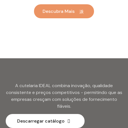
Talheres dourados
garfos e facas Conjunto
Descubra Mais
banhados a ouro a granel
de talheres de aço
Hotel Casamento
inoxidável para
Talheres de metal
casamento
A cutelaria IDEAL combina inovação, qualidade
consistente e preços competitivos - permitindo que as
empresas cresçam com soluções de fornecimento
fiáveis.
Descarregar catálogo