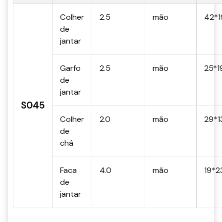
Colher
2.5
mão
42*1
de
jantar
Garfo
2.5
mão
25*1
de
jantar
S045
Colher
2.0
mão
29*1
de
chá
Faca
4.0
mão
19*2
de
jantar