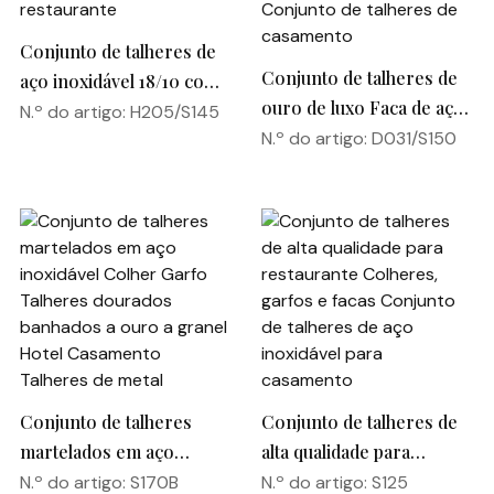
Conjunto de talheres de
Conjunto de talheres de
aço inoxidável 18/10 com
ouro de luxo Faca de aço
pega quadrada, espelhado
N.º do artigo: H205/S145
inoxidável Garfo Colher
N.º do artigo: D031/S150
e polido para restaurante
Talheres de prata
Conjunto de talheres de
casamento
Conjunto de talheres
Conjunto de talheres de
martelados em aço
alta qualidade para
inoxidável Colher Garfo
restaurante Colheres,
N.º do artigo: S170B
N.º do artigo: S125