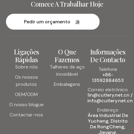
Comece A Trabalhar Hoje
Pedir um orçamento
Ligações
O Que
Informações
Rápidas
Fazemos
De Contacto
Sobre nós
Talheres de aço
Telefone
inoxidável
+86-
Os nossos
13592884653
produtos
Embalagens
Correio eletrónico
OEM/ODM
lin@cutlery.net.cn /
info@cutlery.net.cn
O nosso blogue
Endereço
Contactar-nos
Área Industrial De
Yucheng, Distrito
De RongCheng,
Jieyang,