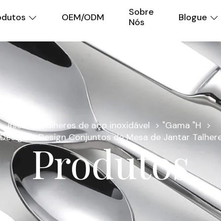
Sobre
odutos
OEM/ODM
Blogue
Nós
Início
Talheres de aço inoxidável
"Gama "H
Designer Design Conjuntos de Mesa de Jantar Talher
Produtos