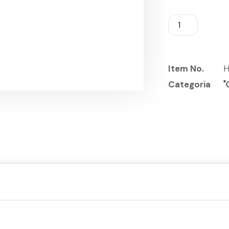
Item No.
H
Categoria
"