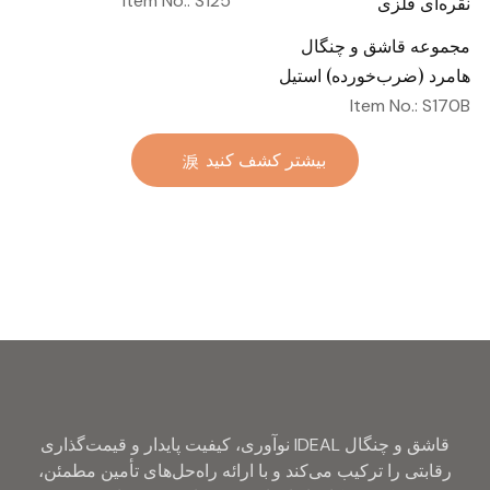
Item No.: S125
مجموعه قاشق و چنگال
هامرد (ضرب‌خورده) استیل
ضدزنگ، قاشق و چنگال
Item No.: S170B
مسطح، آبکاری‌شده با طلای
بیشتر کشف کنید
طلایی، عمده، مناسب هتل و
عروسی، قاشق و چنگال
نقره‌ای فلزی
قاشق و چنگال IDEAL نوآوری، کیفیت پایدار و قیمت‌گذاری
رقابتی را ترکیب می‌کند و با ارائه راه‌حل‌های تأمین مطمئن،