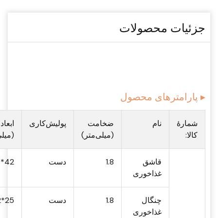
جزئیات محصولات
▸ پارامترهای محصول
شمارهٔ
نام
ضخامت
پولیش‌کاری
ابعاد
کالا:
(میلی‌متر)
(میلی
قاشق
1.8
دست
42*189
غذاخوری
چنگال
1.8
دست
25*192
غذاخوری