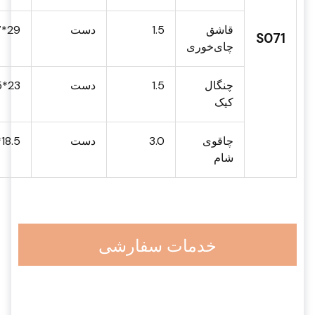
قاشق
1.5
دست
29*137
S071
چای‌خوری
چنگال
1.5
دست
23*145
کیک
چاقوی
3.0
دست
18.5*230
شام
خدمات سفارشی