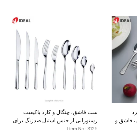
د
ست قاشق، چنگال و کارد باکیفیت
، قاشق و
رستورانی از جنس استیل ضدزنگ برای
 طلای
عروسی
Item No.: S125
و عروسی،