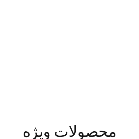
ینه قاشق و چ
۲۵ سال تخصص · کیفیت ممتاز · سفارشی‌سازی OEM/ODM
محصولات ویژه