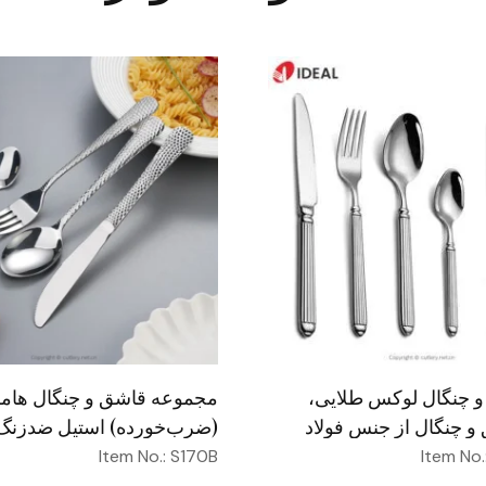
چنگال لوکس طلایی،
مجموعه قاشق و چنگال هامر
و چنگال از جنس فولاد
(ضرب‌خورده) استیل ضدزنگ
ویس نقره‌جات عروسی
چنگال مسطح، آبکاری‌شده با
Item No.: S170B
Item No
طلایی، عمده، مناسب هتل 