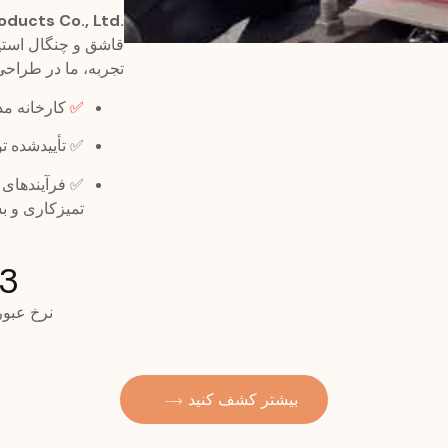
.Guangdong Ideal Metal Products Co., Ltd
قاشق و چنگال استی
تجربه، ما در طراحی
✅
کارخانه مدرن به مساحت ۶۰۰۰
✅ تأییدشده 
✅ فرآیندهای 
تمیزکاری و بس
00
نرخ عبور
بیشتر کشف کنید