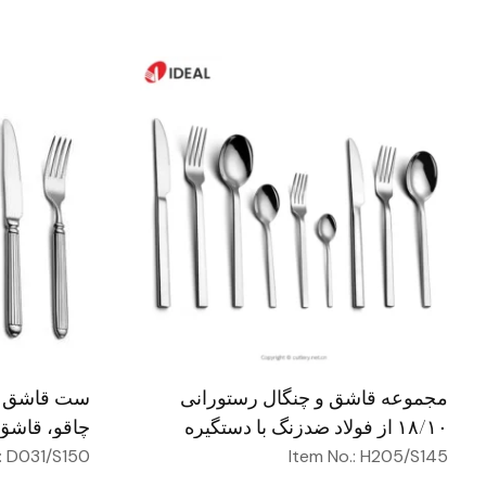
مجموعه قاشق و چنگال رستورانی
ست قاشق و 
۱۸/۱۰ از فولاد ضدزنگ با دستگیره
چاقو، قاشق 
مربعی ضخیم و سنگین و پرداخت
ضدزنگ، سر
.: D031/S150
Item No.: H205/S145
آینه‌ای