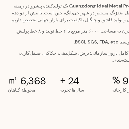
یک تولیدکننده پیشرو در زمینه
ل ضدزنگ مستقر در شهر جی‌یانگ، چین است. با بیش از دو دهه
 و تولید قاشق و چنگال باکیفیت برای بازار جهانی تخصص داریم.
 متر مربع با ۶ خط تولید و ۸ خط پولیش.
توسط
BSCI, SGS, FDA, etc.
کامل درون‌سازمانی: برش، شکل‌دهی، حکاکی، صیقل‌کاری،
ته‌بندی.
㎡
+
%
8,000
25
1
 کارخانه
سال‌ها تجربه
محوطهٔ گیاهان