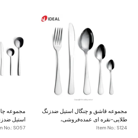
مجموعه قاشق و چنگال استیل ضدزنگ
مجموعه چاقو
طلایی-نقره ای عمده‌فروشی،
استیل ضدزن
عروسی، رستوران، قاشق و چنگال
صیقلی آینه‌
m No.: S057
Item No.: S124
مسطح، مجموعه قاشق و چنگال لوکس
عروسی