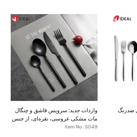
ل ضدزنگ
واردات جدید: سرویس قاشق و چنگال
مات مشکی عروسی، نقره‌ای، از جنس
فولاد ضدزنگ
Item No.: S049