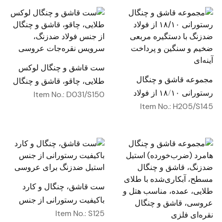
ست قاشق و چنگال لوکس
مجموعه قاشق و چنگال
طلایی، چاقو، قاشق و چنگال
رستورانی ۱۸/۱۰ از فولاد
از جنس فولاد ضدزنگ،
Item No.: D031/S150
ضدزنگ با دستگیره مربعی
Item No.: H205/S145
سرویس نقره‌جات عروسی
ضخیم و سنگین و پرداخت
آینه‌ای
ست قاشق، چنگال و کارد
باکیفیت رستورانی از جنس
استیل ضدزنگ برای عروسی
Item No.: S125