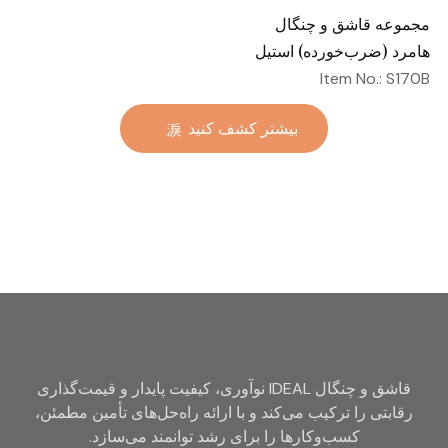
مجموعه قاشق و چنگال
هامرد (ضرب‌خورده) استیل
ضدزنگ، قاشق و چنگال
Item No.: S170B
مسطح، آبکاری‌شده با طلای
بیشتر کشف کنید
طلایی، عمده، مناسب هتل و
عروسی، قاشق و چنگال
نقره‌ای فلزی
قاشق و چنگال IDEAL نوآوری، کیفیت پایدار و قیمت‌گذاری
رقابتی را ترکیب می‌کند و با ارائه راه‌حل‌های تأمین مطمئن،
کسب‌وکارها را برای رشد توانمند می‌سازد.