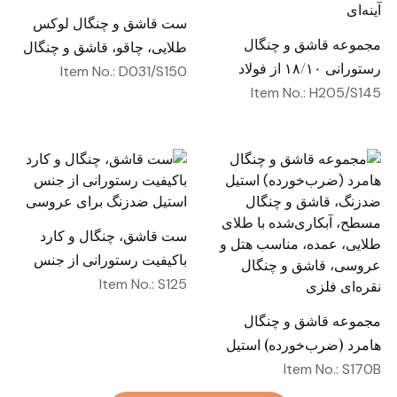
ست قاشق و چنگال لوکس
مجموعه قاشق و چنگال
طلایی، چاقو، قاشق و چنگال
رستورانی ۱۸/۱۰ از فولاد
از جنس فولاد ضدزنگ،
Item No.: D031/S150
ضدزنگ با دستگیره مربعی
Item No.: H205/S145
سرویس نقره‌جات عروسی
ضخیم و سنگین و پرداخت
آینه‌ای
ست قاشق، چنگال و کارد
باکیفیت رستورانی از جنس
استیل ضدزنگ برای عروسی
Item No.: S125
مجموعه قاشق و چنگال
هامرد (ضرب‌خورده) استیل
ضدزنگ، قاشق و چنگال
Item No.: S170B
مسطح، آبکاری‌شده با طلای