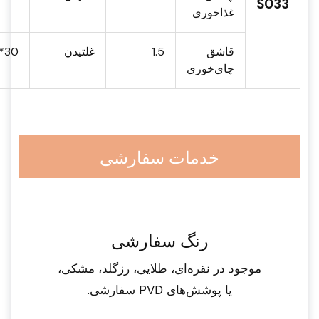
S033
غذاخوری
قاشق
1.5
غلتیدن
30*137
چای‌خوری
خدمات سفارشی
رنگ سفارشی
موجود در نقره‌ای، طلایی، رزگلد، مشکی،
یا پوشش‌های PVD سفارشی.