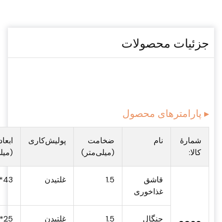
جزئیات محصولات
▸ پارامترهای محصول
شمارهٔ
نام
ضخامت
پولیش‌کاری
ابعاد
کالا:
(میلی‌متر)
(میل
قاشق
1.5
غلتیدن
43*182
غذاخوری
چنگال
1.5
غلتیدن
25*175