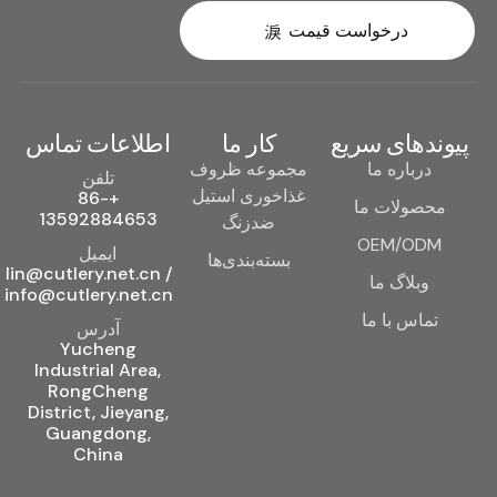
درخواست قیمت
پیوندهای سریع
کار ما
اطلاعات تماس
درباره ما
مجموعه ظروف
تلفن
غذاخوری استیل
+86-
محصولات ما
13592884653
ضدزنگ
OEM/ODM
ایمیل
بسته‌بندی‌ها
lin@cutlery.net.cn /
وبلاگ ما
info@cutlery.net.cn
تماس با ما
آدرس
Yucheng
Industrial Area,
RongCheng
District, Jieyang,
Guangdong,
China