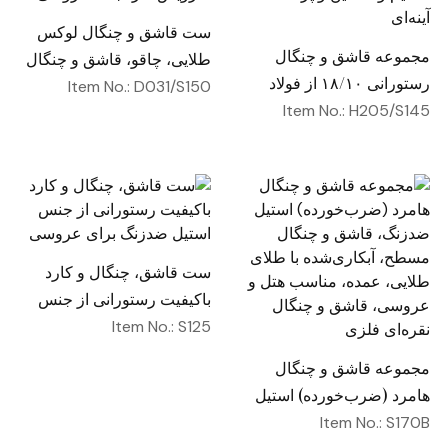
ست قاشق و چنگال لوکس
مجموعه قاشق و چنگال
طلایی، چاقو، قاشق و چنگال
رستورانی ۱۸/۱۰ از فولاد
از جنس فولاد ضدزنگ،
Item No.: D031/S150
ضدزنگ با دستگیره مربعی
Item No.: H205/S145
سرویس نقره‌جات عروسی
ضخیم و سنگین و پرداخت
آینه‌ای
ست قاشق، چنگال و کارد
باکیفیت رستورانی از جنس
استیل ضدزنگ برای عروسی
Item No.: S125
مجموعه قاشق و چنگال
هامرد (ضرب‌خورده) استیل
ضدزنگ، قاشق و چنگال
Item No.: S170B