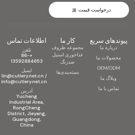
درخواست قیمت
پیوندهای سریع
کار ما
اطلاعات تماس
درباره ما
مجموعه ظروف
تلفن
غذاخوری استیل
+86-
محصولات ما
13592884653
ضدزنگ
OEM/ODM
ایمیل
بسته‌بندی‌ها
lin@cutlery.net.cn /
وبلاگ ما
info@cutlery.net.cn
تماس با ما
آدرس
Yucheng
Industrial Area,
RongCheng
District, Jieyang,
Guangdong,
China