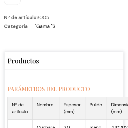
Nº de artículo
S005
Categoría
"Gama "S
Productos
PARÁMETROS DEL PRODUCTO
Nº de
Nombre
Espesor
Pulido
Dimensi
artículo
(mm)
(mm)
Cuchara
2.0
mano
44*202