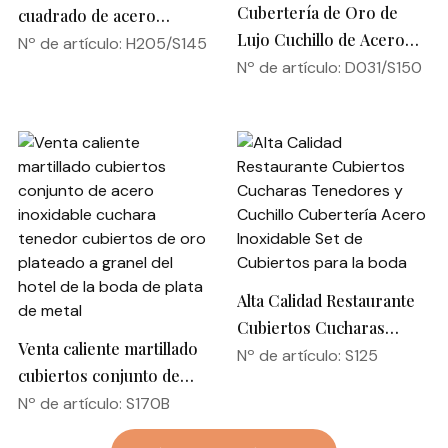
Cubertería de Oro de
cuadrado de acero
Lujo Cuchillo de Acero
inoxidable 18/10 cubiertos
Nº de artículo: H205/S145
Inoxidable Tenedor
Nº de artículo: D031/S150
Espejo Pulido Restaurante
Cuchara Cubiertos de
Cubiertos Set
Plata Juego de Cubiertos
de Boda
Alta Calidad Restaurante
Cubiertos Cucharas
Venta caliente martillado
Tenedores y Cuchillo
Nº de artículo: S125
cubiertos conjunto de
Cubertería Acero
acero inoxidable cuchara
Nº de artículo: S170B
Inoxidable Set de
tenedor cubiertos de oro
Cubiertos para la boda