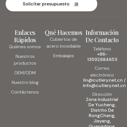
Solicitar presupuesto
Enlaces
Qué Hacemos
Información
Rápidos
De Contacto
Cubiertos de
acero inoxidable
Quiénes somos
Teléfono
+86-
Embalajes
Nuestros
13592884653
productos
Correo
OEM/ODM
electrónico
lin@cutlery.net.cn /
Nuestro blog
info@cutlery.net.cn
Contáctenos
Dirección
Zona Industrial
De Yucheng,
Distrito De
RongCheng,
Jieyang,
Guangdong,