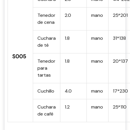
Tenedor
2.0
mano
25*201
de cena
Cuchara
1.8
mano
31*138
de té
S005
Tenedor
1.8
mano
20*137
para
tartas
Cuchillo
4.0
mano
17*230
Cuchara
1.2
mano
25*110
de café