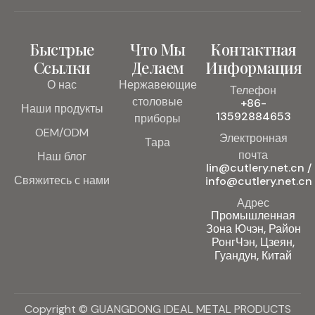
Быстрые
Что Мы
Контактная
Ссылки
Делаем
Информация
О нас
Нержавеющие
Телефон
столовые
+86-
Наши продукты
13592884653
приборы
OEM/ODM
Электронная
Тара
почта
Наш блог
lin@cutlery.net.cn /
Свяжитесь с нами
info@cutlery.net.cn
Адрес
Промышленная
Зона Ючэн, Район
РонгЧэн, Цзеян,
Гуандун, Китай
Copyright © GUANGDONG IDEAL METAL PRODUCTS